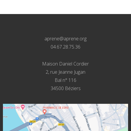
aprene@aprene.org
04.67.28.75.36
Maison Daniel Cordier
2, rue Jeanne Jugan
Bal n° 116
34500 Béziers