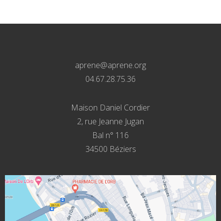
aprene@aprene.org
04.67.28.75.36
Maison Daniel Cordier
2, rue Jeanne Jugan
Bal n° 116
34500 Béziers