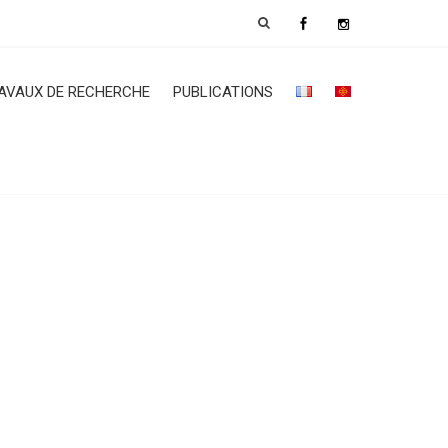
AVAUX DE RECHERCHE
PUBLICATIONS