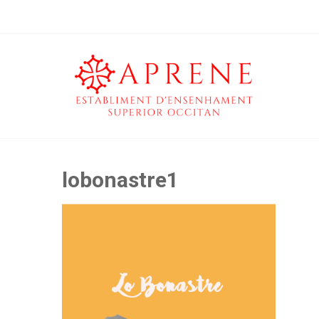
lobonastre1