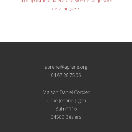
La bilinguisme et la PI au service de l’acquisition
de la langue 3
aprene@aprene.org
04.67.28.75.36
Maison Daniel Cordier
2, rue Jeanne Jugan
Bal n° 116
34500 Béziers