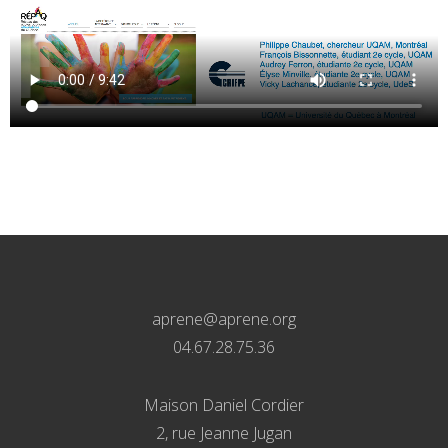
aprene@aprene.org
04.67.28.75.36
Maison Daniel Cordier
2, rue Jeanne Jugan