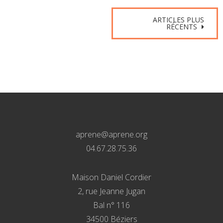
Navigation
ARTICLES PLUS
RÉCENTS
des
articles
aprene@aprene.org
04.67.28.75.36
Maison Daniel Cordier
2, rue Jeanne Jugan
Bal n° 116
34500 Béziers