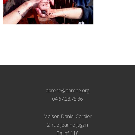
aprene@aprene.org
04.67.28.75.36
Maison Daniel Cordier
2, rue Jeanne Jugan
Bal n° 116