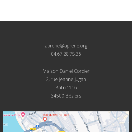
aprene@aprene.org
04.67.28.75.36
Maison Daniel Cordier
2, rue Jeanne Jugan
Bal n° 116
34500 Béziers