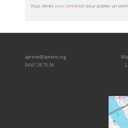
Vous devez
vous connecter
pour publier un comm
aprene@aprene.org
Mai
04.67.28.75.36
2