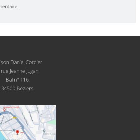
entaire.
son Daniel Cordier
, rue Jeanne Jugan
Bal n° 116
34500 Béziers