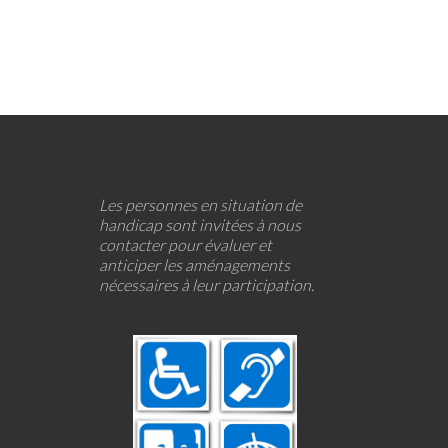
Les personnes en situation de
handicap sont invitées à nous
contacter pour évaluer et
anticiper les aménagements
nécessaires à leur participation.