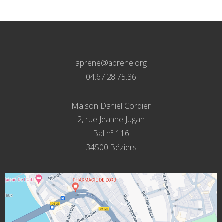
aprene@aprene.org
04.67.28.75.36
Maison Daniel Cordier
2, rue Jeanne Jugan
Bal n° 116
34500 Béziers