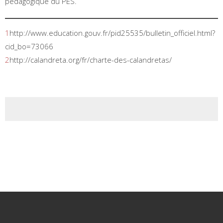
pédagogique du PES.
1
http://www.education.gouv.fr/pid25535/bulletin_officiel.html?
cid_bo=73066
2
http://calandreta.org/fr/charte-des-calandretas/