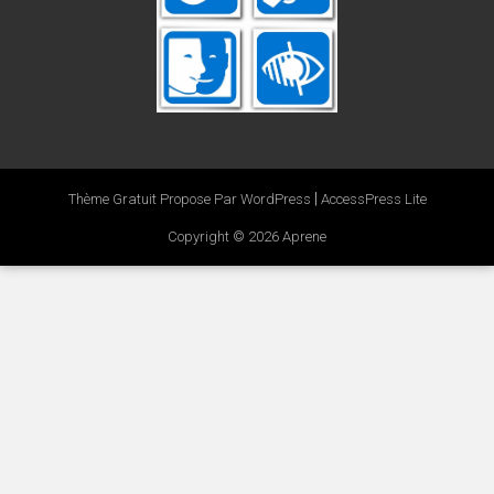
|
Thème Gratuit Propose Par WordPress
AccessPress Lite
Copyright © 2026
Aprene