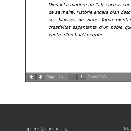
Page
1
/
3
Zoom
100%
aprene@aprene.org
Mai