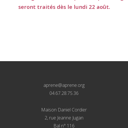
seront traités dès le lundi 22 août.
aprene@aprene.org
04.67.28.75.36
Maison Daniel Cordier
2, rue Jeanne Jugan
Bal n° 116