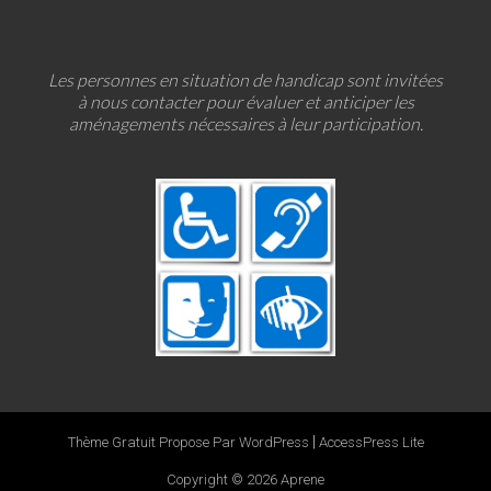
Les personnes en situation de handicap sont invitées
à nous contacter pour évaluer et anticiper les
aménagements nécessaires à leur participation.
|
Thème Gratuit Propose Par WordPress
AccessPress Lite
Copyright © 2026
Aprene