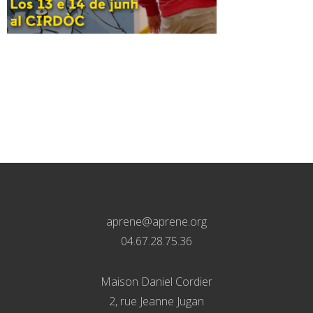
aprene@aprene.org
04.67.28.75.36
Maison Daniel Cordier
2, rue Jeanne Jugan