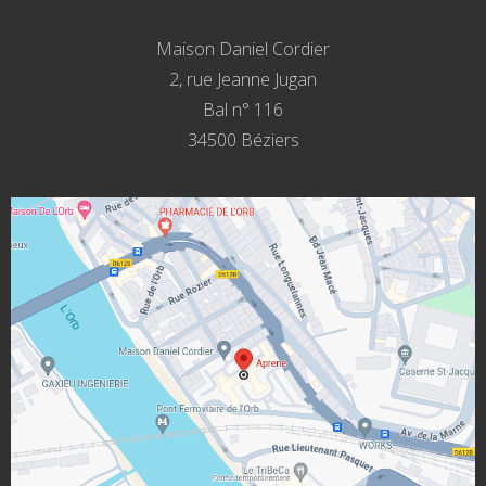
Maison Daniel Cordier
2, rue Jeanne Jugan
Bal n° 116
34500 Béziers