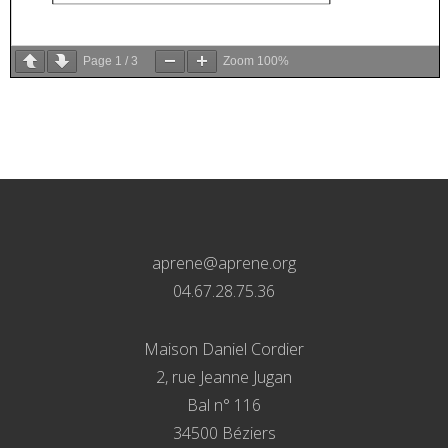
Page
1
/
3
Zoom
100%
aprene@aprene.org
04.67.28.75.36
Maison Daniel Cordier
2, rue Jeanne Jugan
Bal n° 116
34500 Béziers