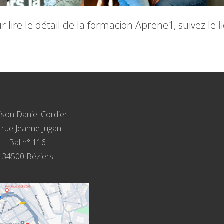
r lire le détail de la formacion Aprene1, suivez le
l
son Daniel Cordier
, rue Jeanne Jugan
Bal n° 116
34500 Béziers