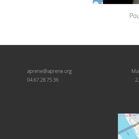
Pou
aprene@aprene.org
Mai
04.67.28.75.36
2