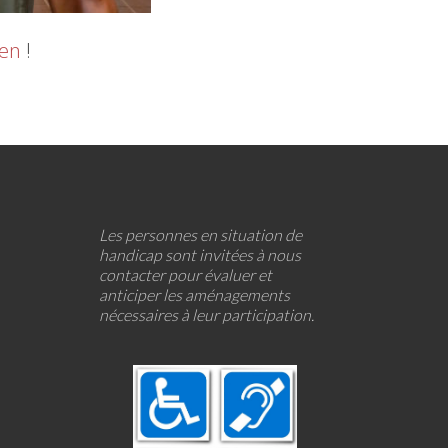
ien
!
Les personnes en situation de
handicap sont invitées à nous
contacter pour évaluer et
anticiper les aménagements
nécessaires à leur participation.