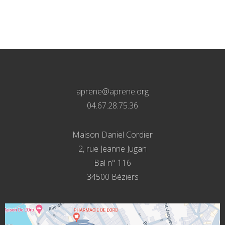
aprene@aprene.org
04.67.28.75.36
Maison Daniel Cordier
2, rue Jeanne Jugan
Bal n° 116
34500 Béziers