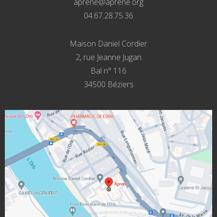
aprene@aprene.org
04.67.28.75.36
Maison Daniel Cordier
2, rue Jeanne Jugan
Bal n° 116
34500 Béziers