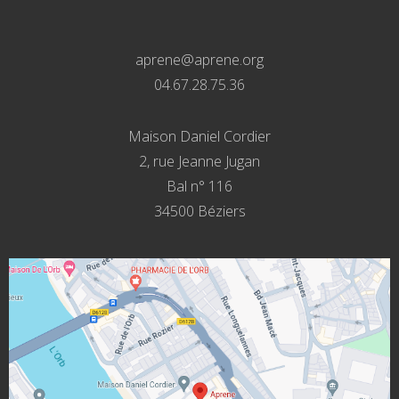
aprene@aprene.org
04.67.28.75.36
Maison Daniel Cordier
2, rue Jeanne Jugan
Bal n° 116
34500 Béziers