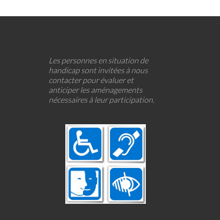
Les personnes en situation de
handicap sont invitées à nous
contacter pour évaluer et
anticiper les aménagements
nécessaires à leur participation.