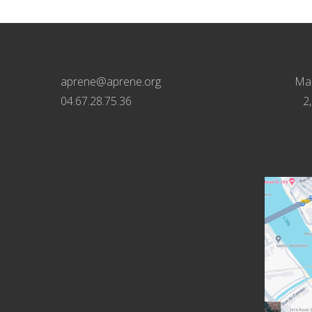
aprene@aprene.org
Mai
04.67.28.75.36
2