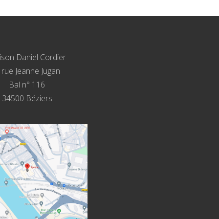
son Daniel Cordier
, rue Jeanne Jugan
Bal n° 116
34500 Béziers