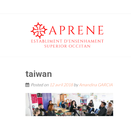
taiwan
Posted on
12 avril 2018
by
Amandina GARCIA