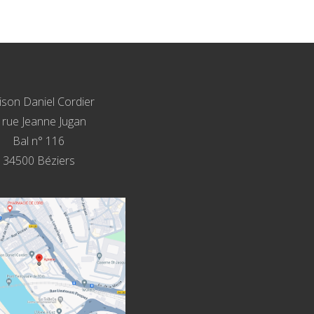
son Daniel Cordier
, rue Jeanne Jugan
Bal n° 116
34500 Béziers