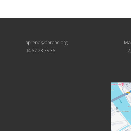
aprene@aprene.org
Mai
04.67.28.75.36
2