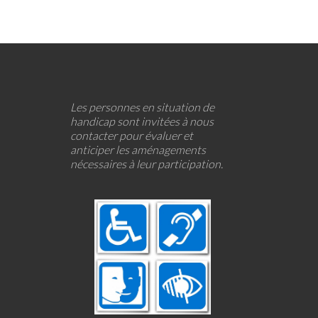
Les personnes en situation de
handicap sont invitées à nous
contacter pour évaluer et
anticiper les aménagements
nécessaires à leur participation.