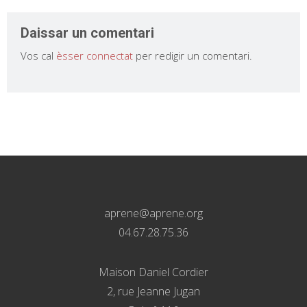
Daissar un comentari
Vos cal
èsser connectat
per redigir un comentari.
aprene@aprene.org
04.67.28.75.36
Maison Daniel Cordier
2, rue Jeanne Jugan