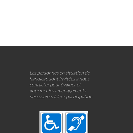
Les personnes en situation de
handicap sont invitées à nous
contacter pour évaluer et
anticiper les aménagements
nécessaires à leur participation.