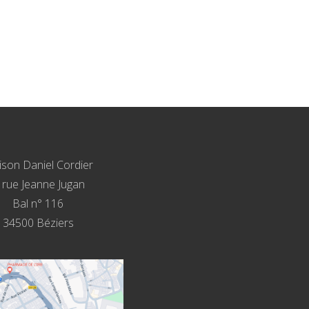
son Daniel Cordier
, rue Jeanne Jugan
Bal n° 116
34500 Béziers