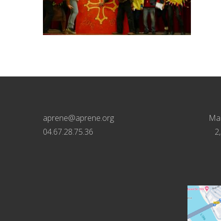
aprene@aprene.org
Mai
04.67.28.75.36
2