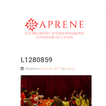
L1280859
Posted on
6 febrièr 2017
by
Admin