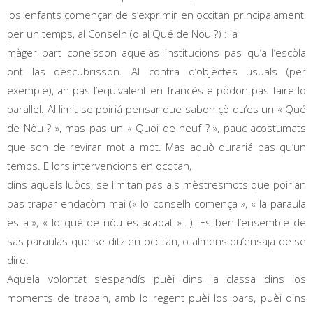
los enfants començar de s’exprimir en occitan principalament,
per un temps, al Conselh (o al Qué de Nòu ?) : la
màger part coneisson aquelas institucions pas qu’a l’escòla
ont las descubrisson. Al contra d’objèctes usuals (per
exemple), an pas l’equivalent en francés e pòdon pas faire lo
parallel. Al limit se poiriá pensar que sabon çò qu’es un « Qué
de Nòu ? », mas pas un « Quoi de neuf ? », pauc acostumats
que son de revirar mot a mot. Mas aquò durariá pas qu’un
temps. E lors intervencions en occitan,
dins aquels luòcs, se limitan pas als mèstresmots que poirián
pas trapar endacòm mai (« lo conselh comença », « la paraula
es a », « lo qué de nòu es acabat »…). Es ben l’ensemble de
sas paraulas que se ditz en occitan, o almens qu’ensaja de se
dire.
Aquela volontat s’espandís puèi dins la classa dins los
moments de trabalh, amb lo regent puèi los pars, puèi dins