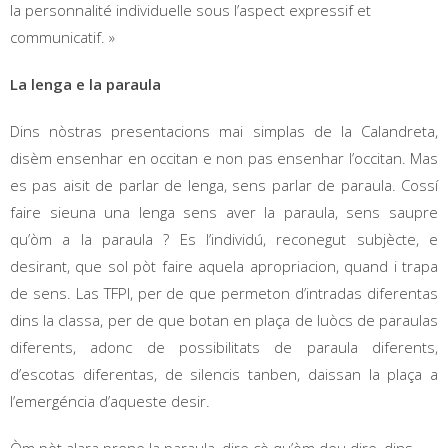
la personnalité individuelle sous l’aspect expressif et
communicatif. »
La lenga e la paraula
Dins nòstras presentacions mai simplas de la Calandreta,
disèm ensenhar en occitan e non pas ensenhar l’occitan. Mas
es pas aisit de parlar de lenga, sens parlar de paraula. Cossí
faire sieuna una lenga sens aver la paraula, sens saupre
qu’òm a la paraula ? Es l’individú, reconegut subjècte, e
desirant, que sol pòt faire aquela apropriacion, quand i trapa
de sens. Las TFPI, per de que permeton d’intradas diferentas
dins la classa, per de que botan en plaça de luòcs de paraulas
diferents, adonc de possibilitats de paraula diferents,
d’escotas diferentas, de silencis tanben, daissan la plaça a
l’emergéncia d’aqueste desir.