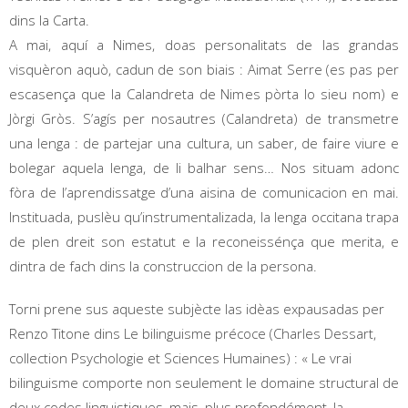
dins la Carta.
A mai, aquí a Nimes, doas personalitats de las grandas
visquèron aquò, cadun de son biais : Aimat Serre (es pas per
escasença que la Calandreta de Nimes pòrta lo sieu nom) e
Jòrgi Gròs. S’agís per nosautres (Calandreta) de transmetre
una lenga : de partejar una cultura, un saber, de faire viure e
bolegar aquela lenga, de li balhar sens… Nos situam adonc
fòra de l’aprendissatge d’una aisina de comunicacion en mai.
Instituada, puslèu qu’instrumentalizada, la lenga occitana trapa
de plen dreit son estatut e la reconeissénça que merita, e
dintra de fach dins la construccion de la persona.
Torni prene sus aqueste subjècte las idèas expausadas per
Renzo Titone dins Le bilinguisme précoce (Charles Dessart,
collection Psychologie et Sciences Humaines) : « Le vrai
bilinguisme comporte non seulement le domaine structural de
deux codes linguistiques, mais, plus profondément, la