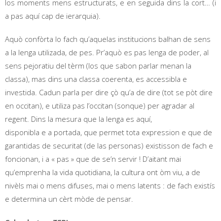
los moments mens estructurats, e en seguida dins la cort… (i
a pas aquí cap de ierarquia).
Aquò confòrta lo fach qu’aquelas institucions balhan de sens
a la lenga utilizada, de pes. Pr’aquò es pas lenga de poder, al
sens pejoratiu del tèrm (los que sabon parlar menan la
classa), mas dins una classa coerenta, es accessibla e
investida. Cadun parla per dire çò qu’a de dire (tot se pòt dire
en occitan), e utiliza pas l’occitan (sonque) per agradar al
regent. Dins la mesura que la lenga es aquí,
disponibla e a portada, que permet tota expression e que de
garantidas de securitat (de las personas) existisson de fach e
foncionan, i a « pas » que de se’n servir ! D’aitant mai
qu’emprenha la vida quotidiana, la cultura ont òm viu, a de
nivèls mai o mens difuses, mai o mens latents : de fach existís
e determina un cèrt mòde de pensar.