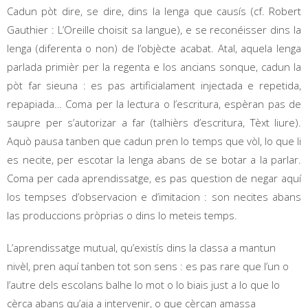
Cadun pòt dire, se dire, dins la lenga que causís (cf. Robert
Gauthier : L’Oreille choisit sa langue), e se reconéisser dins la
lenga (diferenta o non) de l’objècte acabat. Atal, aquela lenga
parlada primièr per la regenta e los ancians sonque, cadun la
pòt far sieuna : es pas artificialament injectada e repetida,
repapiada… Coma per la lectura o l’escritura, espèran pas de
saupre per s’autorizar a far (talhièrs d’escritura, Tèxt liure).
Aquò pausa tanben que cadun pren lo temps que vòl, lo que li
es necite, per escotar la lenga abans de se botar a la parlar.
Coma per cada aprendissatge, es pas question de negar aquí
los tempses d’observacion e d’imitacion : son necites abans
las produccions pròprias o dins lo meteis temps.
L’aprendissatge mutual, qu’existís dins la classa a mantun
nivèl, pren aquí tanben tot son sens : es pas rare que l’un o
l’autre dels escolans balhe lo mot o lo biais just a lo que lo
cèrca abans qu’aja a intervenir, o que cèrcan amassa