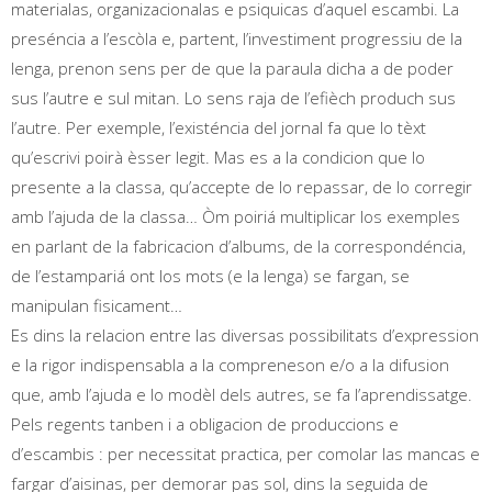
materialas, organizacionalas e psiquicas d’aquel escambi. La
preséncia a l’escòla e, partent, l’investiment progressiu de la
lenga, prenon sens per de que la paraula dicha a de poder
sus l’autre e sul mitan. Lo sens raja de l’efièch produch sus
l’autre. Per exemple, l’existéncia del jornal fa que lo tèxt
qu’escrivi poirà èsser legit. Mas es a la condicion que lo
presente a la classa, qu’accepte de lo repassar, de lo corregir
amb l’ajuda de la classa… Òm poiriá multiplicar los exemples
en parlant de la fabricacion d’albums, de la correspondéncia,
de l’estampariá ont los mots (e la lenga) se fargan, se
manipulan fisicament…
Es dins la relacion entre las diversas possibilitats d’expression
e la rigor indispensabla a la compreneson e/o a la difusion
que, amb l’ajuda e lo modèl dels autres, se fa l’aprendissatge.
Pels regents tanben i a obligacion de produccions e
d’escambis : per necessitat practica, per comolar las mancas e
fargar d’aisinas, per demorar pas sol, dins la seguida de