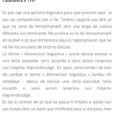
Calandreta e TFPI
Es pas cap una apròcha lingüistica pura que presenti aquí : ai
pas las competéncias per o far. Tanben, saupriái pas dire çò
que ne seriá de l’ensenhament dins una lenga de cultura
diferenta e/o dominanta. Ma practica es la de l’ensenhament
en occitan e çò que m’interessa aquí es l’appropriacion que se
ne fan los escolans de nòstras classas.
Lo tèrme « d’immersion linguistica », poiriá daissar pensar a
una cèrta passivitat, sens escambi e sens accion recipròca
sus l’objècte d’aprendissatge. En aquò, seriá benlèu de bon
de cambiar lo tèrme « d’immersion linguistica », benlèu d’o
remplaçar : daissa de pensar una cèrta passivitat, sens
escambi e sens accion recipròca sus l’objècte
d’aprendissatge.
Es tot lo contrari de çò que se passa !!! Enfants e adults son
pas botats dins un banh que s’infiltrariá pauc a cha pauc, mas