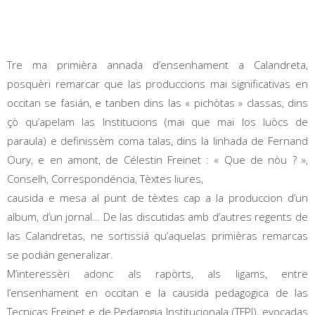
Tre ma primièra annada d’ensenhament a Calandreta,
posquèri remarcar que las produccions mai significativas en
occitan se fasián, e tanben dins las « pichòtas » classas, dins
çò qu’apelam las Institucions (mai que mai los luòcs de
paraula) e definissèm coma talas, dins la linhada de Fernand
Oury, e en amont, de Célestin Freinet : « Que de nòu ? »,
Conselh, Correspondéncia, Tèxtes liures,
causida e mesa al punt de tèxtes cap a la produccion d’un
album, d’un jornal… De las discutidas amb d’autres regents de
las Calandretas, ne sortissiá qu’aquelas primièras remarcas
se podián generalizar.
M’interessèri adonc als rapòrts, als ligams, entre
l’ensenhament en occitan e la causida pedagogica de las
Tecnicas Freinet e de Pedagogia Institucionala (TFPI), evocadas