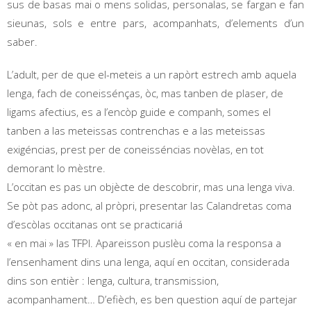
sus de basas mai o mens solidas, personalas, se fargan e fan
sieunas, sols e entre pars, acompanhats, d’elements d’un
saber.
L’adult, per de que el-meteis a un rapòrt estrech amb aquela
lenga, fach de coneissénças, òc, mas tanben de plaser, de
ligams afectius, es a l’encòp guide e companh, somes el
tanben a las meteissas contrenchas e a las meteissas
exigéncias, prest per de coneisséncias novèlas, en tot
demorant lo mèstre.
L’occitan es pas un objècte de descobrir, mas una lenga viva.
Se pòt pas adonc, al pròpri, presentar las Calandretas coma
d’escòlas occitanas ont se practicariá
« en mai » las TFPI. Apareisson puslèu coma la responsa a
l’ensenhament dins una lenga, aquí en occitan, considerada
dins son entièr : lenga, cultura, transmission,
acompanhament… D’efièch, es ben question aquí de partejar