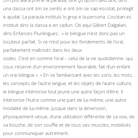
Òm pòt alara prene la paraula, dire çò qu’òm deu dire, dins
una classa ont òm se sentís e ont òm se sap escotat, protegit
e ajudat. La paraula instituís lo grop e la persona. L’occitan es
instituit dins la classa e en cadun. Citi aquí Gilbert Dalgalian,
dins Enfances Plurilingues : « le bilingue n’est donc pas un
locuteur parfait. Si ce n’est pour les fondements de l’oral,
parfaitement maîtrisés dans les deux
codes. C’est en somme l’oral – celui de la vie quotidienne- qui,
sous réserve d’un environnement favorable, fait d’un enfant
un vrai bilingue ». « En se familiarisant avec les sons, les mots,
les concepts de l’autre langue, et les objets de l’autre culture,
le bilingue intériorise tout jeune une autre façon d’être. Il
intériorise l’Autre comme une part de lui-même, une autre
modalité de lui-même. Jusque dans la dimension,
physiquement vécue, d’une utilisation différente de sa voix, de
sa bouche, de son souffle et de tous ses muscles, mobilisés
pour communiquer autrement.