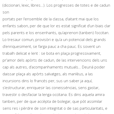
(diccionari, lexic, libres…). Los progresses de totes e de cadun
son
portats per l’ensemble de la classa, d’aitant mai que los
enfants sabon, per de que lor es estat significat d’un biais clar
pels parents e los ensenhants, qu’aprenon (tanben) l’occitan.
Lo tresaur comun, provisòri e qu’a un potencial dels grands
d’enriquesiment, se farga pauc a cha pauc. Es sovent un
trabalh delicat e lent : se bota en plaça progressivament,
pr’amor dels apòrts de cadun, de las intervencions dels uns
cap als autres, d’acompanhaments mutuals… Deuriá poder
daissar plaça als apòrts salvatges, als manlèus, a las
incursions dins lo francés per, sus un saber ja aquí,
s’estructurar, enriquesir las coneisséncias, sens gastar,
travestir o desfaciar la lenga occitana. Es dins aquela amira
tanben, per de que accèpta de bolegar, que pòt assimilar
sens res i pèrdre de son integritat o de sas particularitats, e