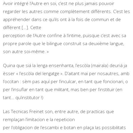
Avoir intégré l’Autre en soi, c’est ne plus jamais pouvoir
regarder les autres comme complètement différents. C’est les
appréhender dans ce qu’ils ont à la fois de commun et de
différent […]. Cette
perception de l’Autre confine à l’intime, puisque c’est avec sa
propre parole que le bilingue construit sa deuxième langue,
son autre soi-même. »
Quina que siá la lenga ensenhanta, l’escòla (mairala) deuriá ja
èsser « l’escòla del lengatge ». D’aitant mai per nosautres, amb
l’occitan : sèm pas aquí per l’inculcar, en tant que foncionari, o
per l’insuflar en tant que militant, mas ben per l’instituir (en
tant… qu’institutor !)
Las Tecnicas Freinet son, entre autre, de practicas que
remplaçan l’imitacion e la repeticion
per l’obligacion de l’escambi e botan en plaça las possibilitats