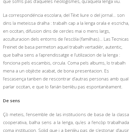
que sofrís pas d’aqueles neologismes, qu’aquela lenga viu.
La correspondéncia escolara, del Tèxt liure o del jornal… son
dins la meteissa dralha : trabalh cap a la lenga orala e escricha,
en occitan, difusion dins de cercles mai o mens largs,
acculturacion dels entorns de l’escòla (familhas)… Las Tecnicas
Freinet de basa permeton aquel trabalh vertadièr, autentic,
que balha sens a l’aprendissatge e l’utilizacion de la lenga :
fonciona pels escambis, circula. Coma pels albums, lo trabalh
mena a un objècte acabat, de bona presentacion. Es
l’escasença tanben de rescontrar d’autras personas amb qual
parlar occitan, e que lo farián benlèu pas espontanèament.
De sens
Çò meteis, l’ensemble de las institucions de basa de la classa
cooperativa, balha sens a la lenga, qu’es a l’encòp trabalhada
coma institucion. Solid que i a benlèu pas de s’estonar d’ausir