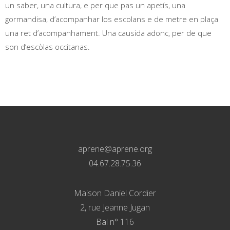
un saber, una cultura, e per que pas un apetís, una
gormandisa, d’acompanhar los escolans e de metre en plaça
una ret d’acompanhament. Una causida adonc, per de que
son d’escòlas occitanas.
aprene@aprene.org
04.67.28.75.36
Maison Daniel Cordier
2, rue Jeanne Jugan
Bal n° 116