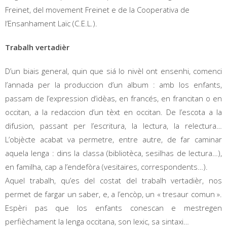
Freinet, del movement Freinet e de la Cooperativa de
l’Ensanhament Laïc (C.E.L.).
Trabalh vertadièr
D’un biais general, quin que siá lo nivèl ont ensenhi, comenci
l’annada per la produccion d’un album : amb los enfants,
passam de l’expression d’idèas, en francés, en francitan o en
occitan, a la redaccion d’un tèxt en occitan. De l’escota a la
difusion, passant per l’escritura, la lectura, la relectura…
L’objècte acabat va permetre, entre autre, de far caminar
aquela lenga : dins la classa (bibliotèca, sesilhas de lectura…),
en familha, cap a l’endefòra (vesitaires, correspondents…).
Aquel trabalh, qu’es del costat del trabalh vertadièr, nos
permet de fargar un saber, e, a l’encòp, un « tresaur comun ».
Espèri pas que los enfants conescan e mestregen
perfièchament la lenga occitana, son lexic, sa sintaxi…