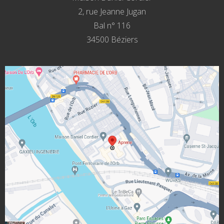
2, rue Jeanne Jugan
Bal n° 116
34500 Béziers