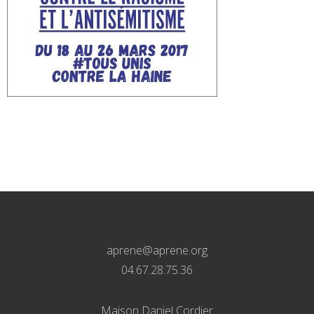
aprene@aprene.org
04.67.28.75.36
Maison Daniel Cordier