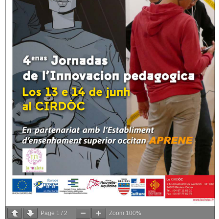
Page
1
/
2
Zoom
100%