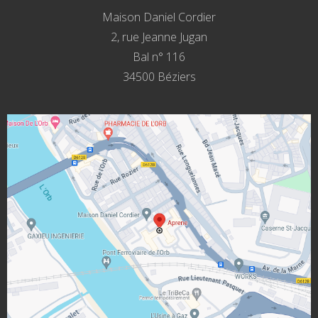
Maison Daniel Cordier
2, rue Jeanne Jugan
Bal n° 116
34500 Béziers