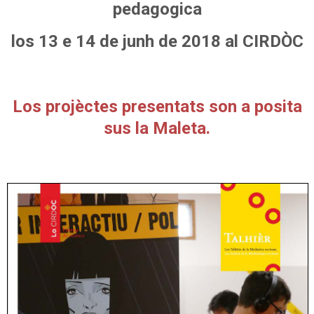
pedagogica
los 13 e 14 de junh de 2018 al CIRDÒC
Los projèctes presentats son a posita
sus la Maleta.