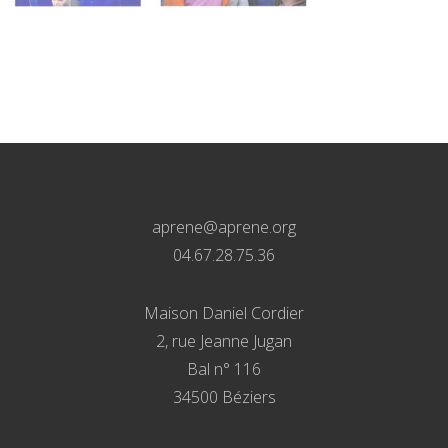
aprene@aprene.org
04.67.28.75.36
Maison Daniel Cordier
2, rue Jeanne Jugan
Bal n° 116
34500 Béziers