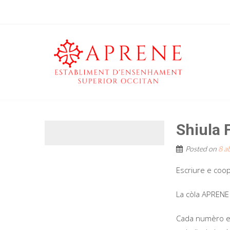
Shiula 
Posted on
8 a
Escriure e coop
La còla APRENE 
Cada numèro es 