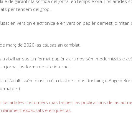
la e de garantir la sortida del jornal en temps e ora. Los articles so
idats per l’ensem del grop.
ifusat en version electronica e en version papièr demest lo mitan 
.
de març de 2020 las causas an cambiat.
 trabalhar sus un format papièr alara nos sèm modernizats e av
n jornal jos forma de site internet.
ut qu’aculhissèm dins la còla d’autors Lòris Rostaing e Angelò Bord
formators).
 los articles costumièrs mas tanben las publicacions de las autr
ticularament expausats e enquèstas.