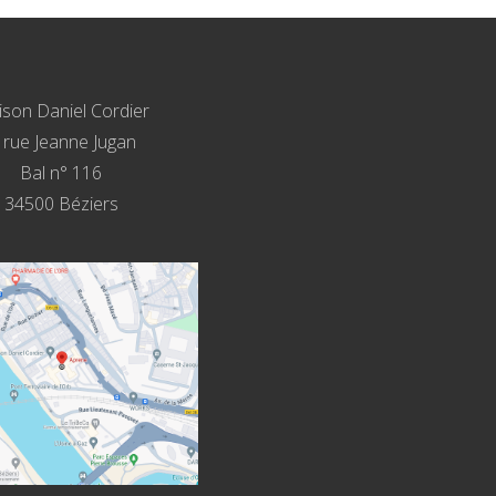
son Daniel Cordier
, rue Jeanne Jugan
Bal n° 116
34500 Béziers