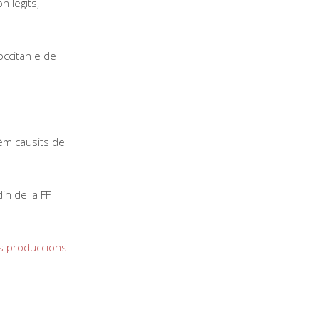
n legits,
occitan e de
èm causits de
in de la FF
as produccions