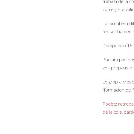
trabalh de la cò
corregits e val
Lo jornal èra d
l’ensenhament
Dempuèi lo 16 
Podiam pas pus
vos prepausar u
Lo grop a cresc
(formacion de 
Podètz retrobar
de la còla, par