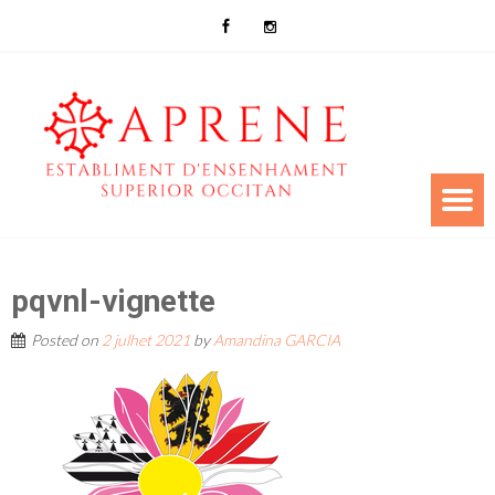
pqvnl-vignette
Posted on
2 julhet 2021
by
Amandina GARCIA