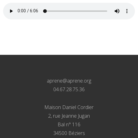
aprene@aprene.org
04.67.28.75.36
Maison Daniel Cordier
2, rue Jeanne Jugan
Bal n° 116
34500 Béziers