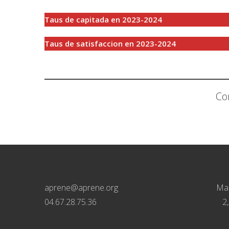
Taus de capitada en 2023-2024
Taus de satisfaccion en 2023-2024
Co
aprene@aprene.org
Mai
04.67.28.75.36
2