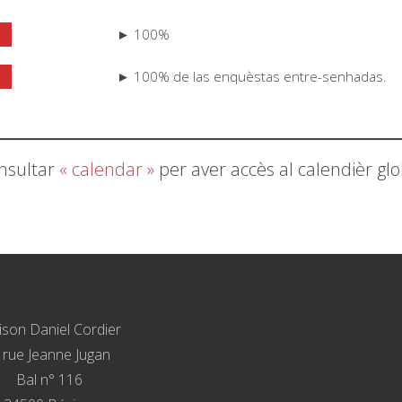
► 100%
► 100% de las enquèstas entre-senhadas.
nsultar
« calendar »
per aver accès al calendièr glo
son Daniel Cordier
, rue Jeanne Jugan
Bal n° 116