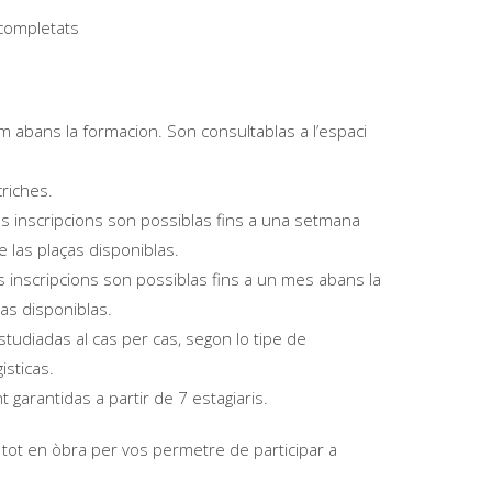
 completats
abans la formacion. Son consultablas a l’espaci
criches.
s inscripcions son possiblas fins a una setmana
e las plaças disponiblas.
 inscripcions son possiblas fins a un mes abans la
ças disponiblas.
tudiadas al cas per cas, segon lo tipe de
isticas.
garantidas a partir de 7 estagiaris.
tot en òbra per vos permetre de participar a