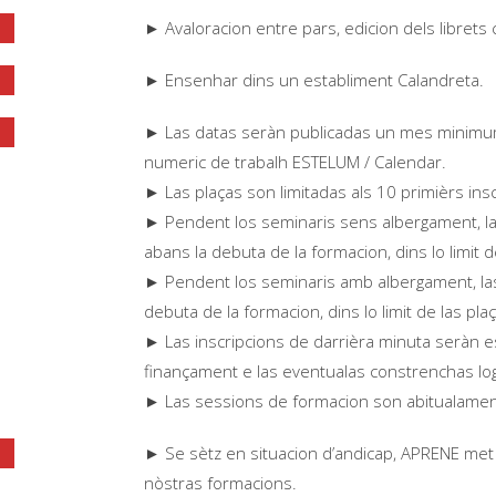
► Avaloracion entre pars, edicion dels librets
► Ensenhar dins un establiment Calandreta.
► Las datas seràn publicadas un mes minimum 
numeric de trabalh ESTELUM / Calendar.
► Las plaças son limitadas als 10 primièrs ins
► Pendent los seminaris sens albergament, la
abans la debuta de la formacion, dins lo limit d
► Pendent los seminaris amb albergament, las
debuta de la formacion, dins lo limit de las pla
► Las inscripcions de darrièra minuta seràn es
finançament e las eventualas constrenchas log
► Las sessions de formacion son abitualament 
► Se sètz en situacion d’andicap, APRENE met 
nòstras formacions.