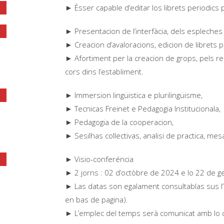
► Èsser capable d’editar los librets periodics 
► Presentacion de l’interfàcia, dels espleches d
► Creacion d’avaloracions, edicion de librets p
► Afortiment per la creacion de grops, pels r
cors dins l’establiment.
► Immersion lingüistica e plurilingüisme,
► Tecnicas Freinet e Pedagogia Institucionala,
► Pedagogia de la cooperacion,
► Sesilhas collectivas, analisi de practica, mes
► Visio-conferéncia
► 2 jorns : 02 d’octòbre de 2024 e lo 22 de 
► Las datas son egalament consultablas sus l’
en bas de pagina).
► L’emplec del temps serà comunicat amb lo con