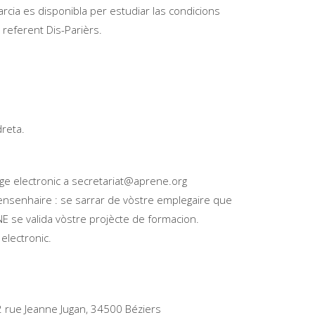
cia es disponibla per estudiar las condicions
 referent Dis-Parièrs.
reta.
ge electronic a secretariat@aprene.org
ensenhaire : se sarrar de vòstre emplegaire que
ENE se valida vòstre projècte de formacion.
electronic.
 2 rue Jeanne Jugan, 34500 Béziers