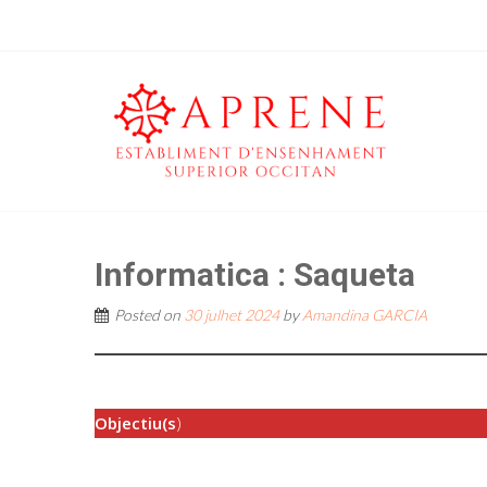
Informatica : Saqueta
Posted on
30 julhet 2024
by
Amandina GARCIA
Objectiu(s
)