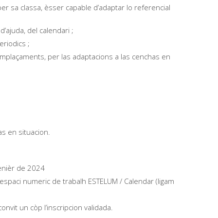
per sa classa, èsser capable d’adaptar lo referencial
’ajuda, del calendari ;
eriodics ;
emplaçaments, per las adaptacions a las cenchas en
as en situacion.
genièr de 2024
espaci numeric de trabalh ESTELUM / Calendar (ligam
vit un còp l’inscripcion validada.