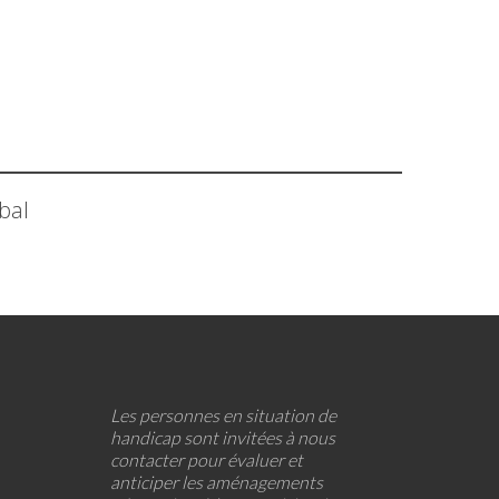
bal
Les personnes en situation de
handicap sont invitées à nous
contacter pour évaluer et
anticiper les aménagements