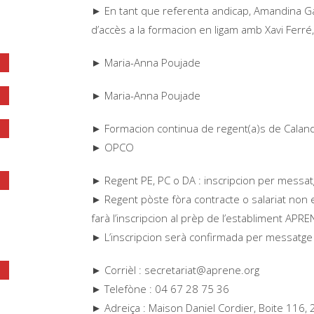
► En tant que referenta andicap, Amandina Gar
d’accès a la formacion en ligam amb Xavi Ferré,
► Maria-Anna Poujade
► Maria-Anna Poujade
► Formacion continua de regent(a)s de Caland
► OPCO
► Regent PE, PC o DA : inscripcion per messat
► Regent pòste fòra contracte o salariat non 
farà l’inscripcion al prèp de l’establiment APR
► L’inscripcion serà confirmada per messatge 
► Corrièl : secretariat@aprene.org
► Telefòne : 04 67 28 75 36
► Adreiça : Maison Daniel Cordier, Boite 116,