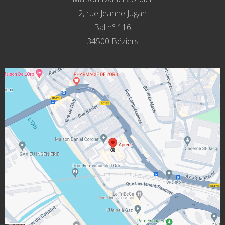
2, rue Jeanne Jugan
Bal n° 116
34500 Béziers