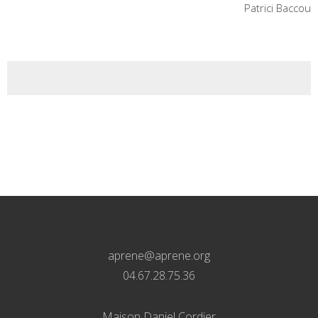
Patrici Baccou
aprene@aprene.org
04.67.28.75.36
Maison Daniel Cordier