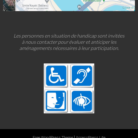
Les personnes en situation de handicap sont invitées
à nous contacter pour évaluer et anticiper les
aménagements nécessaires à leur participation.
|
Free WordPress Theme
AccessPress Lite