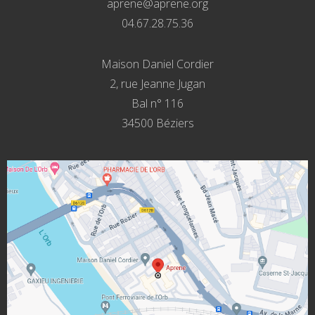
aprene@aprene.org
04.67.28.75.36
Maison Daniel Cordier
2, rue Jeanne Jugan
Bal n° 116
34500 Béziers