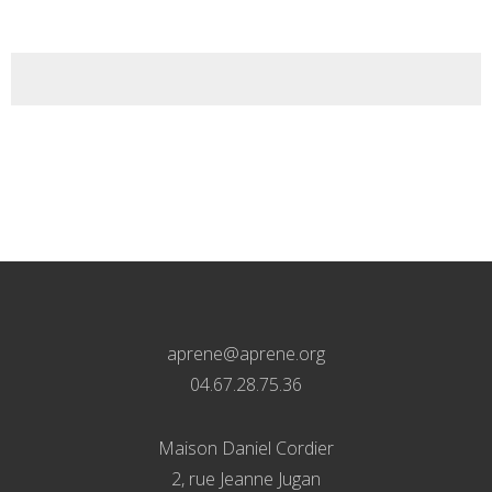
aprene@aprene.org
04.67.28.75.36
Maison Daniel Cordier
2, rue Jeanne Jugan