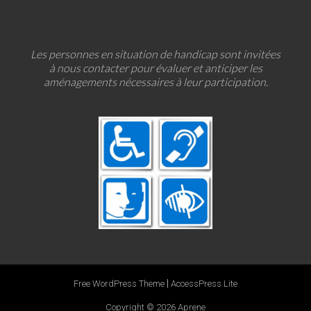
Les personnes en situation de handicap sont invitées
à nous contacter pour évaluer et anticiper les
aménagements nécessaires à leur participation.
|
Free WordPress Theme
AccessPress Lite
Copyright © 2026
Aprene