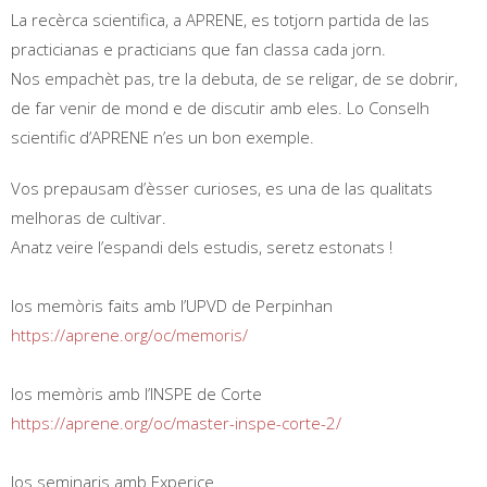
La recèrca scientifica, a APRENE, es totjorn partida de las
practicianas e practicians que fan classa cada jorn.
Nos empachèt pas, tre la debuta, de se religar, de se dobrir,
de far venir de mond e de discutir amb eles. Lo Conselh
scientific d’APRENE n’es un bon exemple.
Vos prepausam d’èsser curioses, es una de las qualitats
melhoras de cultivar.
Anatz veire l’espandi dels estudis, seretz estonats !
los memòris faits amb l’UPVD de Perpinhan
https://aprene.org/oc/memoris/
los memòris amb l’INSPE de Corte
https://aprene.org/oc/master-inspe-corte-2/
los seminaris amb Experice