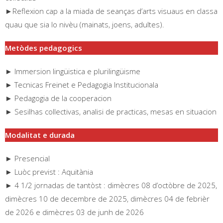
►Reflexion cap a la miada de seanças d’arts visuaus en classa
quau que sia lo nivèu (mainats, joens, adultes).
Metòdes pedagogics
► Immersion lingüistica e plurilingüisme
► Tecnicas Freinet e Pedagogia Institucionala
► Pedagogia de la cooperacion
► Sesilhas collectivas, analisi de practicas, mesas en situacion
Modalitat e durada
► Presencial
► Luòc previst : Aquitània
► 4 1/2 jornadas de tantòst : dimècres 08 d’octòbre de 2025,
dimècres 10 de decembre de 2025, dimècres 04 de febrièr
de 2026 e dimècres 03 de junh de 2026