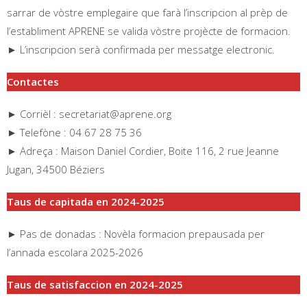
sarrar de vòstre emplegaire que farà l’inscripcion al prèp de
l’establiment APRENE se valida vòstre projècte de formacion.
► L’inscripcion serà confirmada per messatge electronic.
Contactes
► Corrièl : secretariat@aprene.org
► Telefòne : 04 67 28 75 36
► Adreça : Maison Daniel Cordier, Boite 116, 2 rue Jeanne
Jugan, 34500 Béziers
Taus de capitada en 2024-2025
► Pas de donadas : Novèla formacion prepausada per
l’annada escolara 2025-2026
Taus de satisfaccion en 2024-2025