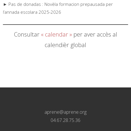
► Pas de donadas : Novèla formacion prepausada per
l’annada escolara 2025-2026
Consultar
« calendar »
per aver accès al
calendièr global
aprene@aprene.org
04.67.28.75.36