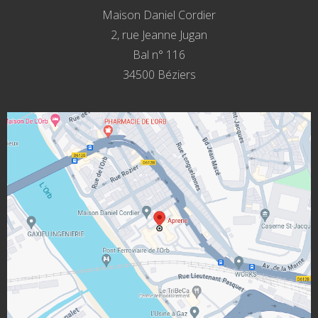
Maison Daniel Cordier
2, rue Jeanne Jugan
Bal n° 116
34500 Béziers