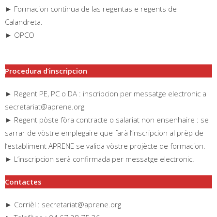
► Formacion continua de las regentas e regents de
Calandreta.
► OPCO
Procedura d’inscripcion
► Regent PE, PC o DA : inscripcion per messatge electronic a
secretariat@aprene.org
► Regent pòste fòra contracte o salariat non ensenhaire : se
sarrar de vòstre emplegaire que farà l’inscripcion al prèp de
l’establiment APRENE se valida vòstre projècte de formacion.
► L’inscripcion serà confirmada per messatge electronic.
Contactes
► Corrièl : secretariat@aprene.org