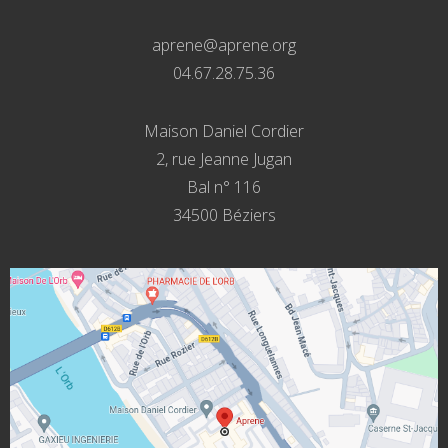
aprene@aprene.org
04.67.28.75.36
Maison Daniel Cordier
2, rue Jeanne Jugan
Bal n° 116
34500 Béziers