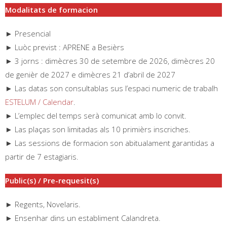
Modalitats de formacion
► Presencial
► Luòc previst : APRENE a Besièrs
► 3 jorns : dimècres 30 de setembre de 2026, dimècres 20
de genièr de 2027 e dimècres 21 d’abril de 2027
► Las datas son consultablas sus l’espaci numeric de trabalh
ESTELUM / Calendar
.
► L’emplec del temps serà comunicat amb lo convit.
► Las plaças son limitadas als 10 primièrs inscriches.
► Las sessions de formacion son abitualament garantidas a
partir de 7 estagiaris.
Public(s) / Pre-requesit(s)
► Regents, Novelaris.
► Ensenhar dins un establiment Calandreta.