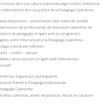
’inscriure dins una cultura d’aprendissatge continú, d’obertura
e melhorament dins sa practica de la Pedagogia Calandreta.
aula d’exposicion – presentacion dels materials portats
ntervencion de professionals de l’educacion (elements de
actica e de pedagogia en ligam amb los programas)
igams entre l’intervencion e la Pedagogia Calandreta
otigas (menat pel referent)
ants – contes – danças
alhièrs de produccion en ligam amb l’intervencion
onselh
mmersion lingüistica e plurilingüisme
ecnicas Freinet e Pedagogia Institucionala
edagogia Calandreta
silhas collectivas, analisi de practicas, mesas en situacion