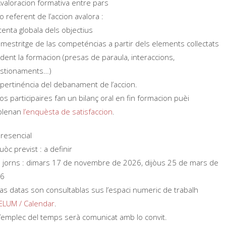
valoracion formativa entre pars
 referent de l’accion avalora :
atenta globala dels objectius
o mestritge de las competéncias a partir dels elements collectats
dent la formacion (presas de paraula, interaccions,
stionaments…)
a pertinéncia del debanament de l’accion.
s participaires fan un bilanç oral en fin formacion puèi
plenan
l’enquèsta de satisfaccion
.
resencial
òc previst : a definir
 jorns : dimars 17 de novembre de 2026, dijòus 25 de mars de
26
as datas son consultablas sus l’espaci numeric de trabalh
ELUM / Calendar
.
’emplec del temps serà comunicat amb lo convit.