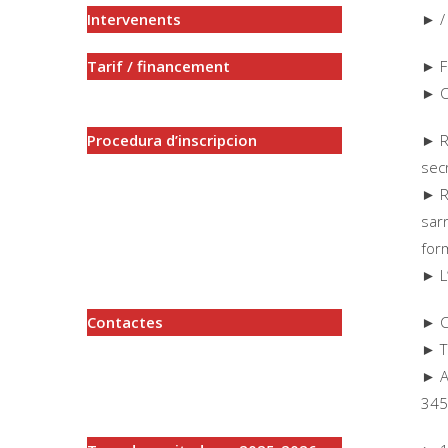
Intervenents
► /
Tarif / financement
► F
► 
Procedura d’inscripcion
► R
sec
► R
sar
form
► L
Contactes
► C
► T
► A
345