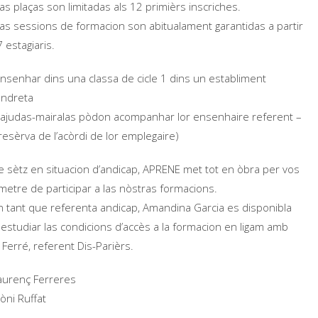
as plaças son limitadas als 12 primièrs inscriches.
as sessions de formacion son abitualament garantidas a partir
 estagiaris.
nsenhar dins una classa de cicle 1 dins un establiment
andreta
s ajudas-mairalas pòdon acompanhar lor ensenhaire referent –
resèrva de l’acòrdi de lor emplegaire)
 sètz en situacion d’andicap, APRENE met tot en òbra per vos
metre de participar a las nòstras formacions.
 tant que referenta andicap, Amandina Garcia es disponibla
 estudiar las condicions d’accès a la formacion en ligam amb
 Ferré, referent Dis-Parièrs.
urenç Ferreres
òni Ruffat