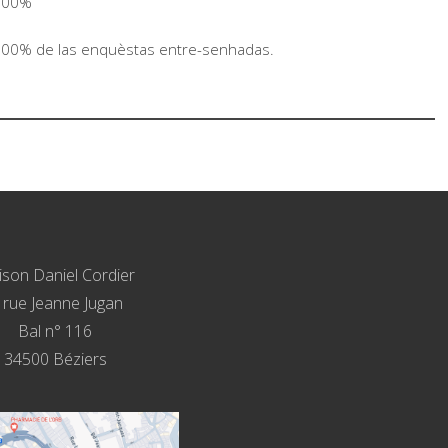
100%
00% de las enquèstas entre-senhadas.
son Daniel Cordier
, rue Jeanne Jugan
Bal n° 116
34500 Béziers