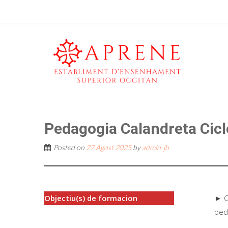
Pedagogia Calandreta Cicl
Posted on
27 Agost 2025
by
admin-jb
Objectiu(s) de formacion
► C
ped