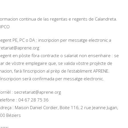
ormacion continua de las regentas e regents de Calandreta.
OPCO
egent PE, PC o DA : inscripcion per messatge electronic a
retariat@aprene.org
egent en pòste fòra contracte o salariat non ensenhaire : se
rar de vòstre emplegaire que, se valida vòstre projècte de
acion, farà l’inscripcion al prèp de l’establiment APRENE.
’inscripcion serà confirmada per messatge electronic.
orrièl : secretariat@aprene.org
elefòne : 04 67 28 75 36
dreça : Maison Daniel Cordier, Boite 116, 2 rue Jeanne Jugan,
00 Béziers