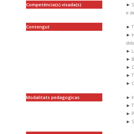
Competéncia(s) visada(s)
► S
e d
Contengut
► T
► I
did
► L
► B
► C
► T
► C
Modalitats pedagogicas
► I
► T
► P
► Se