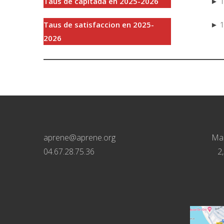
Taus de capitada en 2025-2026
► 
Taus de satisfaccion en 2025-
► 1
2026
aprene@aprene.org
Mai
04.67.28.75.36
2