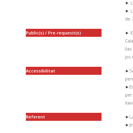
► L
► L
de 7
Public(s) / Pre-requesit(s)
► E
Cal
(la
jos 
Accessibilitat
►Se
per
►En
per
Xavi
Referent
►La
►Jir