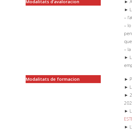
Modalitats d’avaloracion
► A
► Lo
– l’
– l
pen
que
– l
► Lo
em
Modalitats de formacion
► P
► Lu
► 2
20
► L
EST
► L