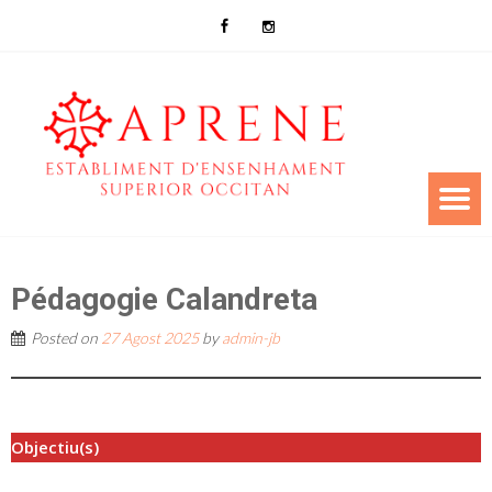
Pédagogie Calandreta
Posted on
27 Agost 2025
by
admin-jb
Objectiu(s)