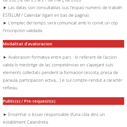
► Las datas son consultablas sus l'espaci numeric de trabalh
ESTELUM / Calendar (ligam en bas de pagina).
► L'emplec del temps serà comunicat amb lo convit un còp
l'inscripcion validada.
Modalitat d’avaloracion
► Avaloracion formativa entre pars : lo referent de l’accion
valida lo mestritge de las competéncias en s’apiejant suls
elements collectats pendent la formacion (escota, presa de
paraula, participacion activa,…) e sul compte-rendut a caractèr
reflexiu.
Public(s) / Pre-requesit(s)
► Ensenhar o èsser responsable d’una còla dins un
establiment Calandreta.