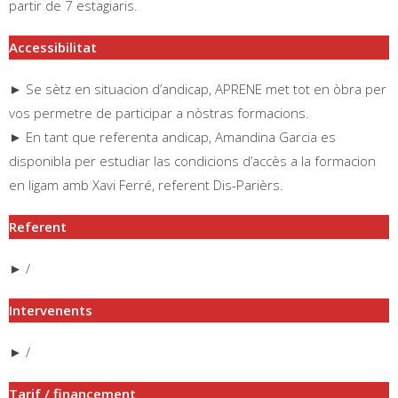
partir de 7 estagiaris.
Accessibilitat
► Se sètz en situacion d’andicap, APRENE met tot en òbra per
vos permetre de participar a nòstras formacions.
► En tant que referenta andicap, Amandina Garcia es
disponibla per estudiar las condicions d’accès a la formacion
en ligam amb Xavi Ferré, referent Dis-Parièrs.
Referent
► /
Intervenents
► /
Tarif / financement