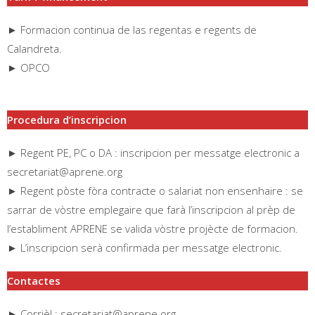
► Formacion continua de las regentas e regents de
Calandreta.
► OPCO
Procedura d’inscripcion
► Regent PE, PC o DA : inscripcion per messatge electronic a
secretariat@aprene.org
► Regent pòste fòra contracte o salariat non ensenhaire : se
sarrar de vòstre emplegaire que farà l’inscripcion al prèp de
l’establiment APRENE se valida vòstre projècte de formacion.
► L’inscripcion serà confirmada per messatge electronic.
Contactes
► Corrièl : secretariat@aprene.org