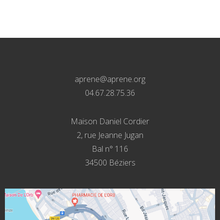
aprene@aprene.org
04.67.28.75.36
Maison Daniel Cordier
2, rue Jeanne Jugan
Bal n° 116
34500 Béziers