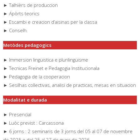
► Talhièrs de produccion
► Apòrts teorics
► Escambi e creacion d’aisinas per la classa
► Conselh.
Metòdes pedagogics
► Immersion lingüistica e plurilingüisme
► Tecnicas Freinet e Pedagogia Institucionala
► Pedagogia de la cooperacion
► Sesilhas collectivas, analisi de practicas, mesas en situacion
Modalitat e durada
► Presencial
► Luòc previst : Carcassona
► 6 jorns : 2 seminaris de 3 jorns del 05 al 07 de novembre
de 2025 e del 25 al 27 de març de 2026