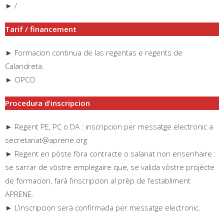
► /
Tarif / financement
► Formacion continua de las regentas e regents de
Calandreta.
► OPCO
Procedura d’inscripcion
► Regent PE, PC o DA : inscripcion per messatge electronic a
secretariat@aprene.org
► Regent en pòste fòra contracte o salariat non ensenhaire :
se sarrar de vòstre emplegaire que, se valida vòstre projècte
de formacion, farà l’inscripcion al prèp de l’establiment
APRENE.
► L’inscripcion serà confirmada per messatge electronic.