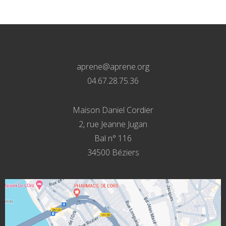
aprene@aprene.org
04.67.28.75.36
Maison Daniel Cordier
2, rue Jeanne Jugan
Bal n° 116
34500 Béziers