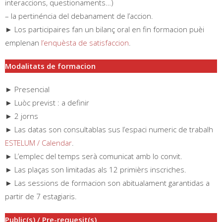
interaccions, questionaments…)
– la pertinéncia del debanament de l’accion.
► Los participaires fan un bilanç oral en fin formacion puèi
emplenan
l’enquèsta de satisfaccion
.
Modalitats de formacion
► Presencial
► Luòc previst : a definir
► 2 jorns
► Las datas son consultablas sus l’espaci numeric de trabalh
ESTELUM / Calendar
.
► L’emplec del temps serà comunicat amb lo convit.
► Las plaças son limitadas als 12 primièrs inscriches.
► Las sessions de formacion son abitualament garantidas a
partir de 7 estagiaris.
Public(s) / Pre-requesit(s)