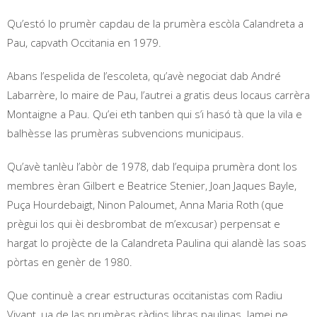
Qu’estó lo prumèr capdau de la prumèra escòla Calandreta a
Pau, capvath Occitania en 1979.
Abans l’espelida de l’escoleta, qu’avè negociat dab André
Labarrère, lo maire de Pau, l’autrei a gratis deus locaus carrèra
Montaigne a Pau. Qu’ei eth tanben qui s’i hasó tà que la vila e
balhèsse las prumèras subvencions municipaus.
Qu’avè tanlèu l’abòr de 1978, dab l’equipa prumèra dont los
membres èran Gilbert e Beatrice Stenier, Joan Jaques Bayle,
Puça Hourdebaigt, Ninon Paloumet, Anna Maria Roth (que
prègui los qui èi desbrombat de m’excusar) perpensat e
hargat lo projècte de la Calandreta Paulina qui alandè las soas
pòrtas en genèr de 1980.
Que continuè a crear estructuras occitanistas com Radiu
Vivant, ua de las prumèras ràdios libras paulinas. Jamei ne