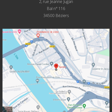
2, rue Jeanne Jugan
Bal n° 116
34500 Béziers