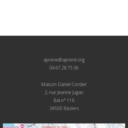
aprene@aprene.org
04.67.28.75.36
Maison Daniel Cordier
2, rue Jeanne Jugan
Bal n° 116
34500 Béziers