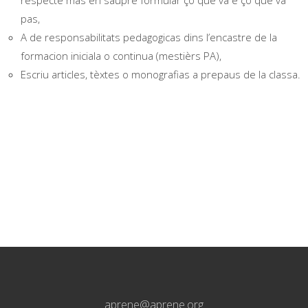
respècte mas en saupre formular çò que va e çò que va
pas,
A de responsabilitats pedagogicas dins l’encastre de la
formacion iniciala o continua (mestièrs PA),
Escriu articles, tèxtes o monografias a prepaus de la classa.
aprene@aprene.org