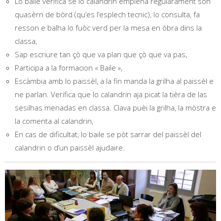
Lo baile verifica se lo calandrin emplena regularament son
quasèrn de bòrd (qu’es l’esplech tecnic), lo consulta, fa
resson e balha lo fuòc verd per la mesa en òbra dins la
classa,
Sap escriure tan çò que va plan que çò que va pas,
Participa a la formacion « Baile »,
Escàmbia amb lo paissèl, a la fin manda la grilha al paissèl e
ne parlan. Verifica que lo calandrin aja picat la tièra de las
sesilhas menadas en classa. Clava puèi la grilha, la mòstra e
la comenta al calandrin,
En cas de dificultat, lo baile se pòt sarrar del paissèl del
calandrin o d’un paissèl ajudaire.