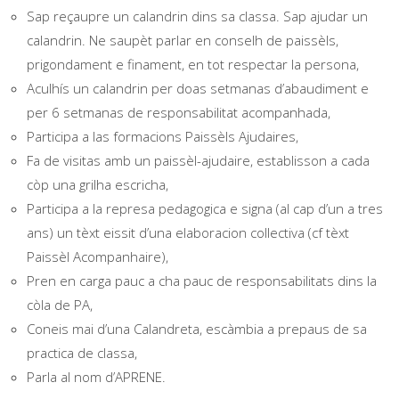
Sap reçaupre un calandrin dins sa classa. Sap ajudar un
calandrin. Ne saupèt parlar en conselh de paissèls,
prigondament e finament, en tot respectar la persona,
Aculhís un calandrin per doas setmanas d’abaudiment e
per 6 setmanas de responsabilitat acompanhada,
Participa a las formacions Paissèls Ajudaires,
Fa de visitas amb un paissèl-ajudaire, establisson a cada
còp una grilha escricha,
Participa a la represa pedagogica e signa (al cap d’un a tres
ans) un tèxt eissit d’una elaboracion collectiva (cf tèxt
Paissèl Acompanhaire),
Pren en carga pauc a cha pauc de responsabilitats dins la
còla de PA,
Coneis mai d’una Calandreta, escàmbia a prepaus de sa
practica de classa,
Parla al nom d’APRENE.