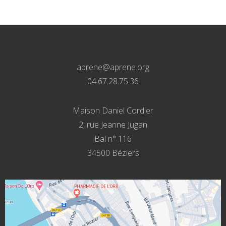
aprene@aprene.org
04.67.28.75.36
Maison Daniel Cordier
2, rue Jeanne Jugan
Bal n° 116
34500 Béziers