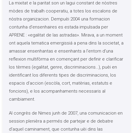
La mixitat e la paritat son un lagui constant de nòstres
mòdes de trabalh cooperatiu, a totes los escalons de
nòstra organizacion. Dempuèi 2004 una formacion
contunha d’ensenhaires es estada impulsada per
APRENE : «egalitat de las astradas». Mirava, a un moment
ont aquela tematica emergissiá a pena dins la societat, a
amassar ensenhantas e ensenhants a l’entorn d’una
reflexion multifòrma en començant per definir e clarificar
los tèrmes (egalitat, genre, discriminacions…), puèi en
identificant los diferents tipes de discriminacions, los
espacis d’accion (escòla, cort, matèrias, estatuts e
foncions), e los acompanhaments necessaris al
cambiament.
Al congrès de Nimes junh de 2007, una comunicacion en
session plenièra a permés de partejar e de debatre
d’aquel caminament, que contunha uèi dins las