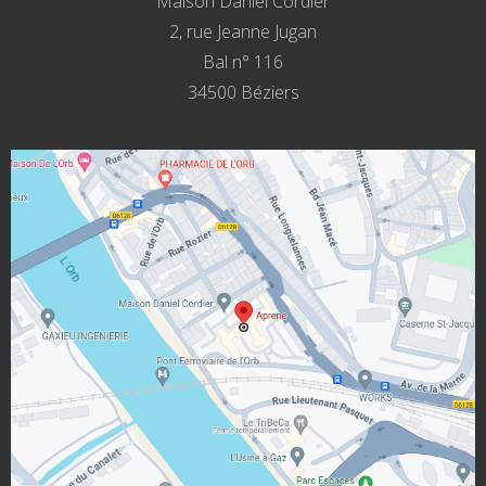
Maison Daniel Cordier
2, rue Jeanne Jugan
Bal n° 116
34500 Béziers