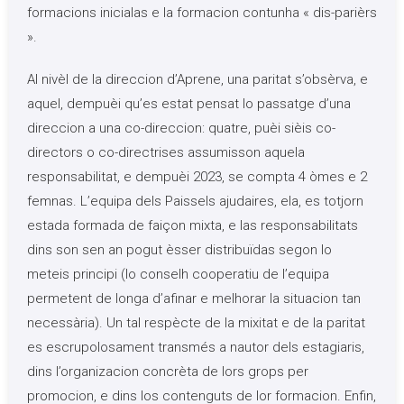
formacions inicialas e la formacion contunha « dis-parièrs
».
Al nivèl de la direccion d’Aprene, una paritat s’obsèrva, e
aquel, dempuèi qu’es estat pensat lo passatge d’una
direccion a una co-direccion: quatre, puèi sièis co-
directors o co-directrises assumisson aquela
responsabilitat, e dempuèi 2023, se compta 4 òmes e 2
femnas. L’equipa dels Paissels ajudaires, ela, es totjorn
estada formada de faiçon mixta, e las responsabilitats
dins son sen an pogut èsser distribuïdas segon lo
meteis principi (lo conselh cooperatiu de l’equipa
permetent de longa d’afinar e melhorar la situacion tan
necessària). Un tal respècte de la mixitat e de la paritat
es escrupolosament transmés a nautor dels estagiaris,
dins l’organizacion concrèta de lors grops per
promocion, e dins los contenguts de lor formacion. Enfin,