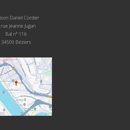
son Daniel Cordier
, rue Jeanne Jugan
Bal n° 116
34500 Béziers