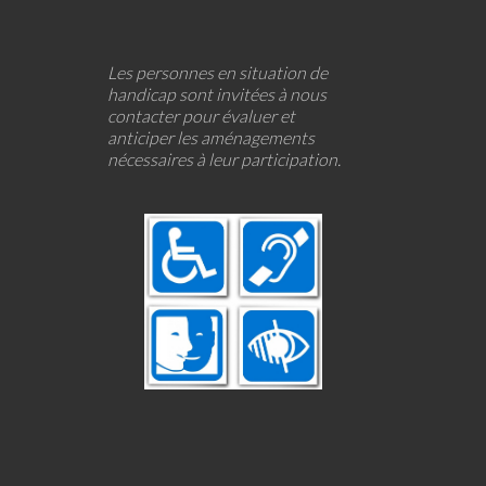
Les personnes en situation de
handicap sont invitées à nous
contacter pour évaluer et
anticiper les aménagements
nécessaires à leur participation.